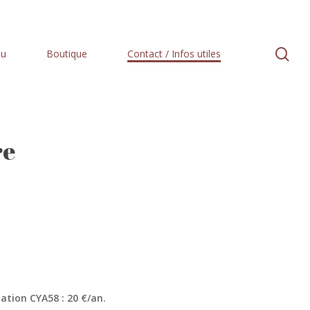
se
au
Boutique
Contact / Infos utiles
re
ation CYA58 : 20 €/an.