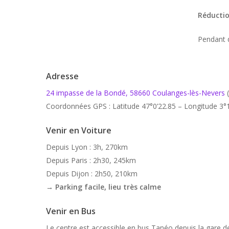
Réductio
Pendant q
Adresse
24 impasse de la Bondé, 58660 Coulanges-lès-Nevers
(
Coordonnées GPS : Latitude 47°0’22.85 – Longitude 3°
Venir en Voiture
Depuis Lyon : 3h, 270km
Depuis Paris : 2h30, 245km
Depuis Dijon : 2h50, 210km
→ Parking facile, lieu très calme
Venir en Bus
Le centre est accessible en bus Tanéo depuis la gare d