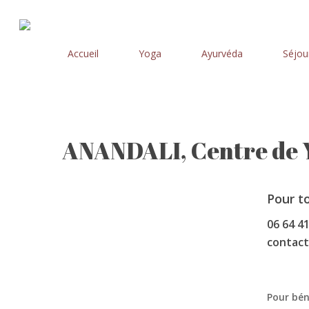
Skip
to
main
Accueil
Yoga
Ayurvéda
Séjou
content
ANANDALI, Centre de Y
Pour t
06 64 41
contact
Hit enter to search or ESC to close
Pour bén