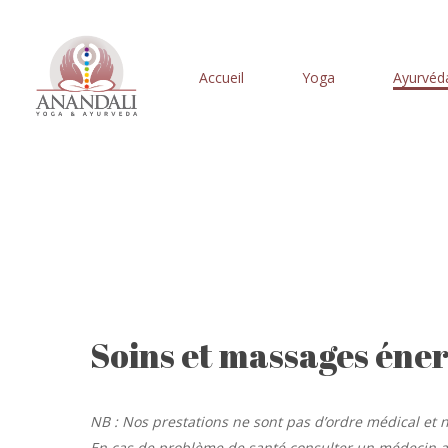
Skip
to
main
Accueil
Yoga
Ayurvéd
content
Soins et massages éne
NB : Nos prestations ne sont pas d’ordre médical et
En cas de problème de santé consulter un médecin afin