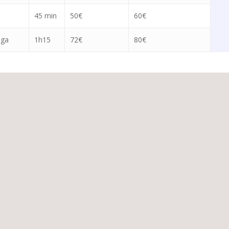
45 min
50€
60€
nga
1h15
72€
80€