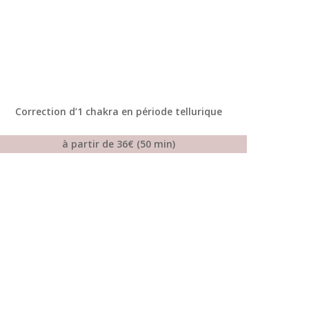
Correction d’1 chakra en période tellurique
à partir de 36€ (50 min)