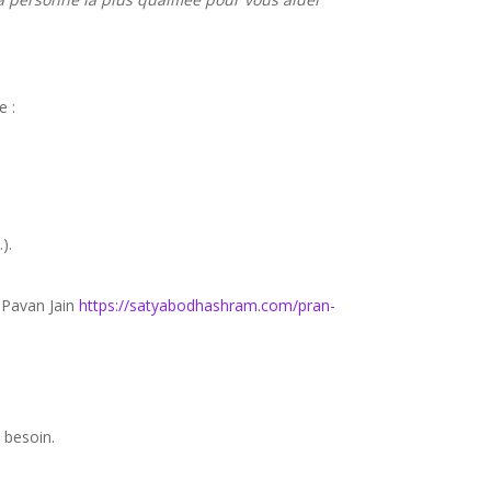
e :
).
i Pavan Jain
https://satyabodhashram.com/pran-
 besoin.