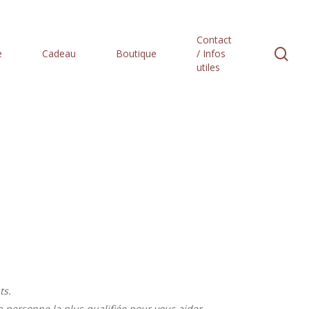
Contact
se
e
Cadeau
Boutique
/ Infos
utiles
ts.
la personne la plus qualifiée pour vous aider