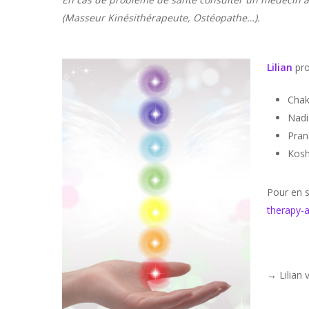
(Masseur Kinésithérapeute, Ostéopathe…).
Lilian
pro
Chak
Nadi
Prana
Hit enter to search or ESC to close
Kosh
Pour en s
therapy-a
→ Lilian 