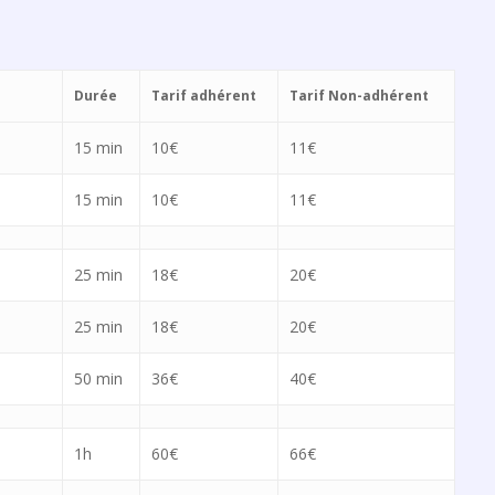
Durée
Tarif adhérent
Tarif Non-adhérent
15 min
10€
11€
15 min
10€
11€
25 min
18€
20€
25 min
18€
20€
50 min
36€
40€
1h
60€
66€