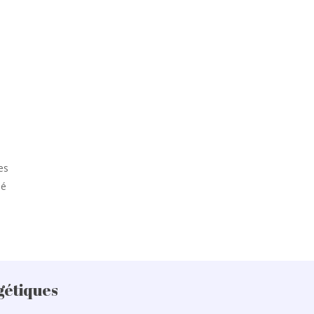
s
es
dé
gétiques