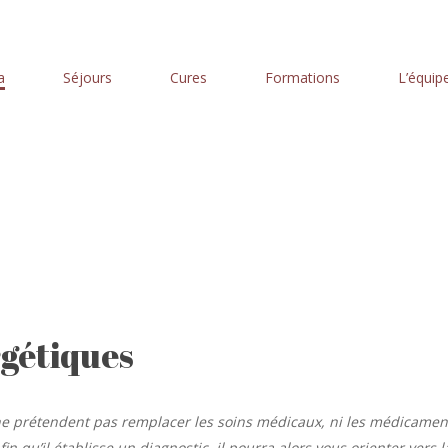
a
Séjours
Cures
Formations
L’équip
Soins énergétiques
rgétiques
 ne prétendent pas remplacer les soins médicaux, ni les médicamen
 qu’il établisse un diagnostic, il pourra alors vous orienter vers 