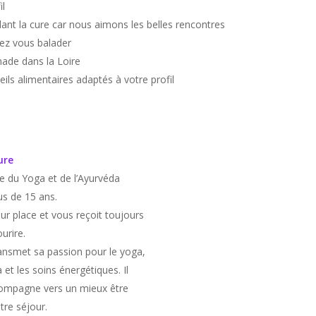
il
nt la cure car nous aimons les belles rencontres
mez vous balader
nade dans la Loire
ils alimentaires adaptés à votre profil
ure
te du Yoga et de l’Ayurvéda
us de 15 ans.
 sur place et vous reçoit toujours
urire.
ransmet sa passion pour le yoga,
 et les soins énergétiques. Il
ompagne vers un mieux être
tre séjour.