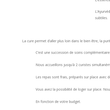
L’Ayurvéd
subtiles.
La cure permet d’aller plus loin dans le bien être, la purif
Hit enter to search or ESC to close
C’est une succession de soins complémentaires 
Nous accueillons jusqu’à 2 curistes simultanémen
Les repas sont frais, préparés sur place avec d
Vous avez la possibilité de loger sur place. No
En fonction de votre budget.