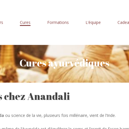
rs
Cures
Formations
L’équipe
Cade
Cures ayurvédiques
s chez Anandali
da
ou science de la vie, plusieurs fois millénaire, vient de l’Inde.
 même de l’Ayurvéda est d’équilibrer le corps et l’esprit de façon har