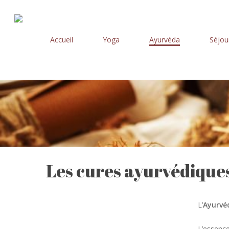
Skip
to
main
Accueil
Yoga
Ayurvéda
Séjou
content
Les cures ayurvédique
L’
Ayurvé
L’essence